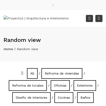
Facebook
Instagram
WhatsApp
Close
top
Tog
Search
Lunes – Viernes: 9:00 – 18:00
bar
nav
Random view
Home
Random view
All
/
Refroma de viviendas
/
Reforma de locales
/
Oficinas
/
Exteriores
/
Diseño de interiores
/
Cocinas
/
Baños