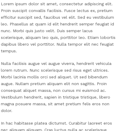
Lorem ipsum dolor sit amet, consectetur adipiscing elit.
Proin suscipit convallis facilisis. Fusce lectus ex, pretium
efficitur suscipit sed, faucibus vel elit. Sed eu vestibulum
leo. Phasellus at quam id elit hendrerit semper feugiat id
nunc. Morbi quis justo velit. Duis semper lacus
scelerisque, aliquam leo quis, porttitor leo. Etiam lobortis
dapibus libero vel porttitor. Nulla tempor elit nec feugiat
tempus.
Nulla facilisis augue vel augue viverra, hendrerit vehicula
lorem rutrum. Nunc scelerisque sed risus eget ultrices.
Morbi lacinia mollis orci sed aliquet. Ut sed bibendum
augue. Nullam pretium aliquam elit non sagittis. Proin
consequat aliquet massa, non cursus mi euismod ac.
Vestibulum hendrerit, sapien in tristique tristique, libero
magna posuere massa, sit amet pretium felis eros non
dolor.
In hac habitasse platea dictumst. Curabitur laoreet eros
nec aliquam aliquam. Cras luctus nulla ac scelerisque